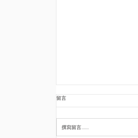
樹人教育機構65周年誌慶
留言
🎉又到聚餐嘅時候喇，想同昔日嘅
小學同學和老師相聚，就要快啲報
名喇！睇吓以資料，馬上聯絡我哋
撰寫留言......
報名啦！8月23日見！🥳