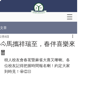
文章
2月8日
🐴馬攜祥瑞至，春伴喜樂來
🧧
樹人校友會春茗暨麻雀大賽又嚟喇。各
位校友記得把握時間報名喇！約定大家
到時見！🤩👏🏻